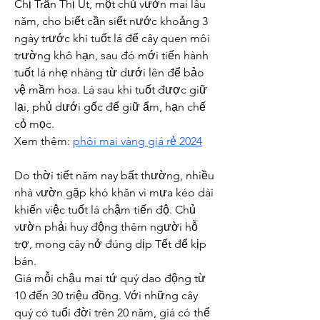
Chị Trần Thị Út, một chủ vườn mai lâu 
năm, cho biết cần siết nước khoảng 3 
ngày trước khi tuốt lá để cây quen môi 
trường khô hạn, sau đó mới tiến hành 
tuốt lá nhẹ nhàng từ dưới lên để bảo 
vệ mầm hoa. Lá sau khi tuốt được giữ 
lại, phủ dưới gốc để giữ ẩm, hạn chế 
cỏ mọc.
Xem thêm: 
phôi mai vàng giá rẻ 2024
Do thời tiết năm nay bất thường, nhiều 
nhà vườn gặp khó khăn vì mưa kéo dài 
khiến việc tuốt lá chậm tiến độ. Chủ 
vườn phải huy động thêm người hỗ 
trợ, mong cây nở đúng dịp Tết để kịp 
bán.
Giá mỗi chậu mai tứ quý dao động từ 
10 đến 30 triệu đồng. Với những cây 
quý có tuổi đời trên 20 năm, giá có thể 