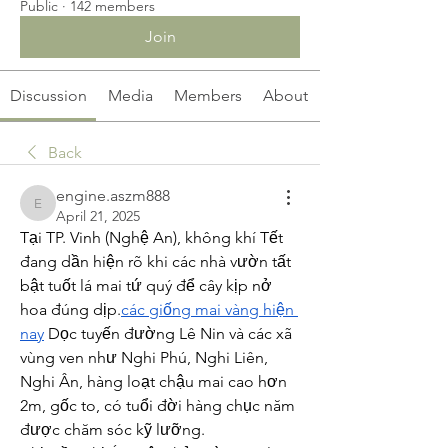
Public
·
142 members
Join
Discussion
Media
Members
About
Back
engine.aszm888
engine.aszm888
April 21, 2025
Tại TP. Vinh (Nghệ An), không khí Tết 
đang dần hiện rõ khi các nhà vườn tất 
bật tuốt lá mai tứ quý để cây kịp nở 
hoa đúng dịp.
các giống mai vàng hiện 
nay
 Dọc tuyến đường Lê Nin và các xã 
vùng ven như Nghi Phú, Nghi Liên, 
Nghi Ân, hàng loạt chậu mai cao hơn 
2m, gốc to, có tuổi đời hàng chục năm 
được chăm sóc kỹ lưỡng.