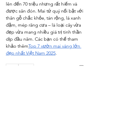
lên đến 70 triệu nhưng rất hiếm và 
được săn đón. Mai tứ quý nổi bật với 
thân gỗ chắc khỏe, tán rộng, lá xanh 
đậm, mép răng cưa – là loại cây vừa 
đẹp vừa mang nhiều giá trị tinh thần 
dịp đầu năm. Các bạn có thể tham 
khảo thêm
Top 7 vườn mai vàng lớn 
đẹp nhất Việt Nam 2025
.
0
0
Write a comment...
About
Welcome to the group! You can
connect with other members, ge
...
Read more