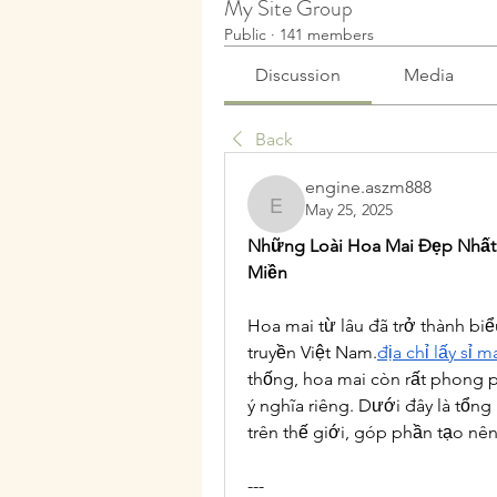
My Site Group
Public
·
141 members
Discussion
Media
Back
engine.aszm888
May 25, 2025
engine.aszm888
Những Loài Hoa Mai Đẹp Nhất 
Miền
Hoa mai từ lâu đã trở thành biể
truyền Việt Nam.
địa chỉ lấy sỉ m
thống, hoa mai còn rất phong p
ý nghĩa riêng. Dưới đây là tổng
trên thế giới, góp phần tạo nên
---