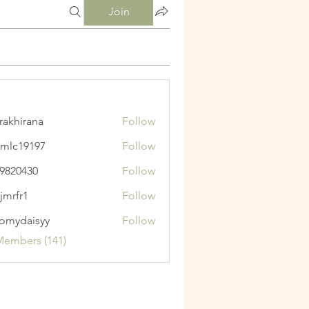
Join
krakhirana
Follow
irana
mlc19197
Follow
9197
9820430
Follow
430
jmrfr1
Follow
1
omydaisyy
Follow
aisyy
Members (141)