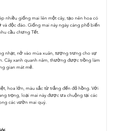
ép nhiều giống mai lên một cây, tạo nên hoa có 
ỡ và độc đáo. Giống mai này ngày càng phổ biến 
nhu cầu chưng Tết.
ng nhạt, nở vào mùa xuân, tượng trưng cho sự 
n. Cây xanh quanh năm, thường được trồng làm 
ông gian mát mẻ.
, hoa lớn, màu sắc từ trắng đến đỏ hồng. Với 
ng trọng, loại mai này được ưa chuộng tại các 
rong các vườn mai quý.
iới