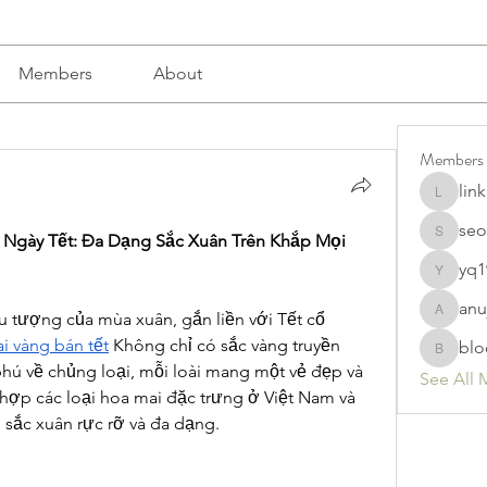
Members
About
Members
lin
linkrakh
seo
Ngày Tết: Đa Dạng Sắc Xuân Trên Khắp Mọi 
seomlc1
yq1
yq19820
anu
u tượng của mùa xuân, gắn liền với Tết cổ 
anujmrfr
ai vàng bán tết
 Không chỉ có sắc vàng truyền 
blo
bloomyd
hú về chủng loại, mỗi loài mang một vẻ đẹp và 
See All 
 hợp các loại hoa mai đặc trưng ở Việt Nam và 
 sắc xuân rực rỡ và đa dạng.