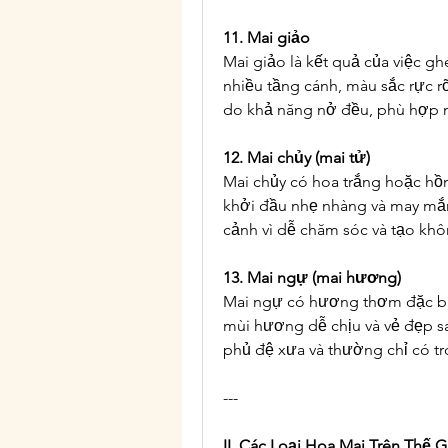
11. Mai giảo
Mai giảo là kết quả của việc gh
nhiều tầng cánh, màu sắc rực r
do khả năng nở đều, phù hợp 
12. Mai chủy (mai tử)
Mai chủy có hoa trắng hoặc hồ
khởi đầu nhẹ nhàng và may mắ
cảnh vì dễ chăm sóc và tạo kh
13. Mai ngự (mai hương)
Mai ngự có hương thơm đặc biệt
mùi hương dễ chịu và vẻ đẹp sa
phủ đệ xưa và thường chỉ có t
---
II. Các Loại Hoa Mai Trên Thế G