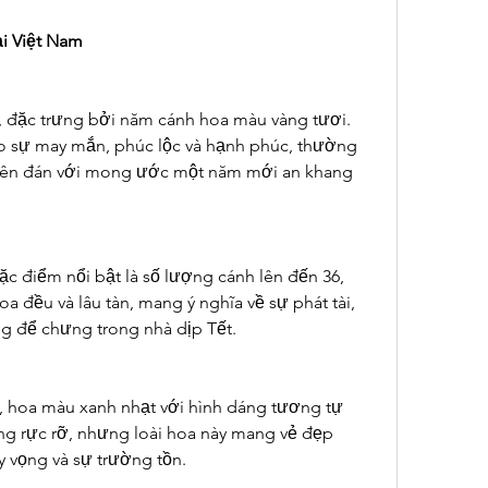
ại Việt Nam
, đặc trưng bởi năm cánh hoa màu vàng tươi. 
o sự may mắn, phúc lộc và hạnh phúc, thường 
yên đán với mong ước một năm mới an khang 
ặc điểm nổi bật là số lượng cánh lên đến 36, 
a đều và lâu tàn, mang ý nghĩa về sự phát tài, 
g để chưng trong nhà dịp Tết.
n, hoa màu xanh nhạt với hình dáng tương tự 
ng rực rỡ, nhưng loài hoa này mang vẻ đẹp 
y vọng và sự trường tồn.