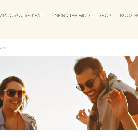
 INTO YOU RETREAT
UNBIND THE MIND
SHOP
BOOK 
oup