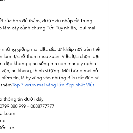
i sắc hoa đỏ thắm, được du nhập từ Trung 
p làm cây cảnh chưng Tết. Tuy nhiên, loại mai 
y những giống mai đặc sắc từ khắp nơi trên thế 
n làm rực rỡ thêm mùa xuân. Việc lựa chọn loại 
m đẹp không gian sống mà còn mang ý nghĩa 
 vẹn, an khang, thịnh vượng. Mỗi bông mai nở 
 niềm tin, là hy vọng vào những điều tốt đẹp sẽ 
o thêm
Top 7 vườn mai vàng lớn đẹp nhất Việt 
o thông tin dưới đây:
 0799 888 999 – 0888777777
il.com
ong
Bến Tre.