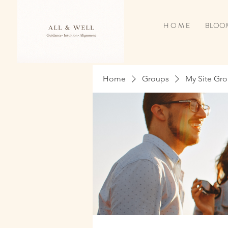
H O M E
BLOOM
Home
Groups
My Site Gr