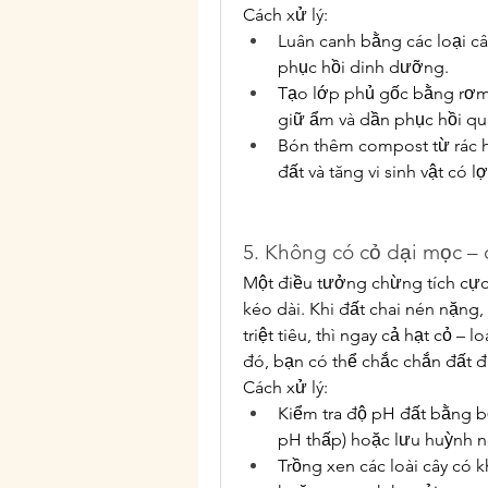
Cách xử lý:
Luân canh bằng các loại câ
phục hồi dinh dưỡng.
Tạo lớp phủ gốc bằng rơm 
giữ ẩm và dần phục hồi qu
Bón thêm compost từ rác h
đất và tăng vi sinh vật có lợ
5. Không có cỏ dại mọc – 
Một điều tưởng chừng tích cực 
kéo dài. Khi đất chai nén nặng, 
triệt tiêu, thì ngay cả hạt cỏ –
đó, bạn có thể chắc chắn đất đa
Cách xử lý:
Kiểm tra độ pH đất bằng bộ
pH thấp) hoặc lưu huỳnh n
Trồng xen các loài cây có k