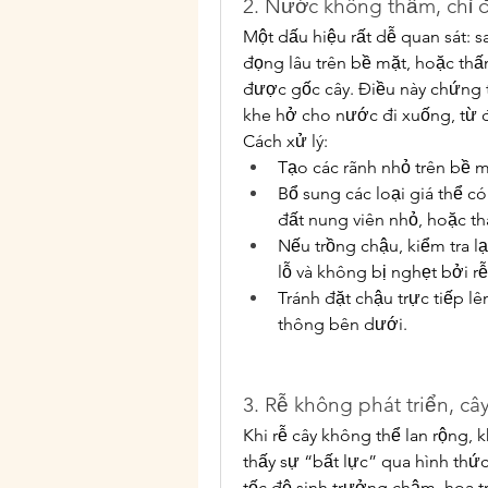
2. Nước không thấm, chỉ đ
Một dấu hiệu rất dễ quan sát: 
đọng lâu trên bề mặt, hoặc thấ
được gốc cây. Điều này chứng t
khe hở cho nước đi xuống, từ 
Cách xử lý:
Tạo các rãnh nhỏ trên bề m
Bổ sung các loại giá thể c
đất nung viên nhỏ, hoặc th
Nếu trồng chậu, kiểm tra l
lỗ và không bị nghẹt bởi 
Tránh đặt chậu trực tiếp l
thông bên dưới.
3. Rễ không phát triển, câ
Khi rễ cây không thể lan rộng,
thấy sự “bất lực” qua hình thức
tốc độ sinh trưởng chậm, hoa tr