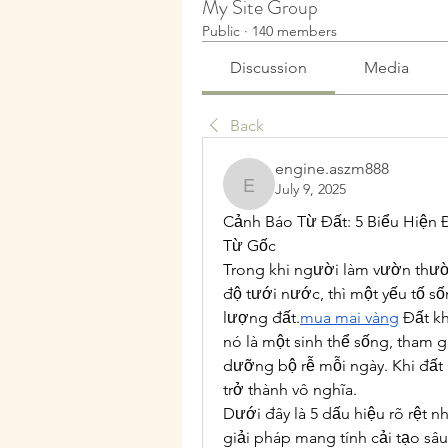
My Site Group
Public
·
140 members
Discussion
Media
Back
engine.aszm888
July 9, 2025
engine.aszm888
Cảnh Báo Từ Đất: 5 Biểu Hiện Đ
Từ Gốc
Trong khi người làm vườn thườn
độ tưới nước, thì một yếu tố số
lượng đất.
mua mai vàng
 Đất k
nó là một sinh thể sống, tham gi
dưỡng bộ rễ mỗi ngày. Khi đất 
trở thành vô nghĩa.
Dưới đây là 5 dấu hiệu rõ rệt n
giải pháp mang tính cải tạo sâu