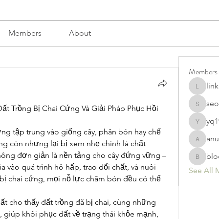
Members
About
Members
lin
linkrakh
seo
ất Trồng Bị Chai Cứng Và Giải Pháp Phục Hồi 
seomlc1
yq1
yq19820
g tập trung vào giống cây, phân bón hay chế 
anu
ng còn nhưng lại bị xem nhẹ chính là chất 
anujmrfr
hông đơn giản là nền tảng cho cây đứng vững – 
blo
bloomyd
a vào quá trình hô hấp, trao đổi chất, và nuôi 
See All 
bị chai cứng, mọi nỗ lực chăm bón đều có thể 
hất cho thấy đất trồng đã bị chai, cùng những 
, giúp khôi phục đất về trạng thái khỏe mạnh, 