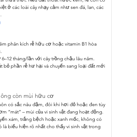
iệt ở các loài cây nhạy cảm như sen đá, lan, các 
.
g
hêm phân kích rễ hữu cơ hoặc vitamin B1 hòa 
.
ỳ 6–12 tháng/lần với cây trồng chậu lâu năm.
cắt bỏ phần rễ hư hại và chuyển sang loại đất mới 
hông còn mùi hữu cơ
ôn có sắc nâu đậm, đôi khi hơi đỏ hoặc đen tùy 
ơm “mát” – mùi của vi sinh vật đang hoạt động. 
uyển xám, trắng bệch hoặc xanh mốc, không có 
 biểu hiện rõ nhất cho thấy vi sinh vật trong 