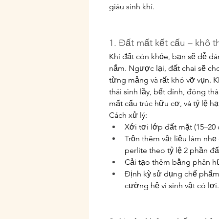
giàu sinh khí.
1. Đất mất kết cấu – khô th
Khi đất còn khỏe, bạn sẽ dễ dà
nắm. Ngược lại, đất chai sẽ ch
từng mảng và rất khó vỡ vụn. K
thái sình lầy, bết dính, đóng th
mất cấu trúc hữu cơ, và tỷ lệ hạ
Cách xử lý:
Xới tơi lớp đất mặt (15–20
Trộn thêm vật liệu làm nhẹ 
perlite theo tỷ lệ 2 phần đ
Cải tạo thêm bằng phân hữ
Định kỳ sử dụng chế phẩm
cường hệ vi sinh vật có lợi.