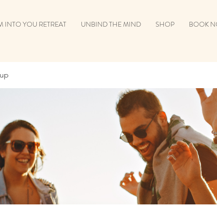
 INTO YOU RETREAT
UNBIND THE MIND
SHOP
BOOK 
oup