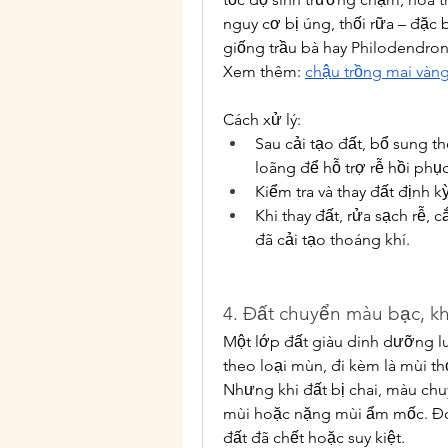
nguy cơ bị úng, thối rữa – đặc b
giống trầu bà hay Philodendron
Xem thêm: 
chậu trồng mai vàn
Cách xử lý:
Sau cải tạo đất, bổ sung t
loãng để hỗ trợ rễ hồi phục
Kiểm tra và thay đất định k
Khi thay đất, rửa sạch rễ, 
đã cải tạo thoáng khí.
4. Đất chuyển màu bạc, k
Một lớp đất giàu dinh dưỡng lu
theo loại mùn, đi kèm là mùi th
Nhưng khi đất bị chai, màu ch
mùi hoặc nặng mùi ẩm mốc. Đó là
đất đã chết hoặc suy kiệt.