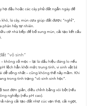
y họ đậu hoặc các cây phủ đất ngắn ngày để 
khô, lá cây, mùn cưa giúp đất được "nghỉ", 
a phân hủy tự nhiên.
ữu cơ nhà bếp để bổ sung mùn, cải tạo kết cấu 
i.
đất “vô sinh”
– không cỏ mọc – lại là dấu hiệu đáng lo nếu 
pH lệch hẳn khỏi mức trung tính, vi sinh vật bị 
 loài dễ sống nhất – cũng không thể nảy mầm. Khi 
ng trong tình trạng “vô sinh sinh học”.
 test đơn giản, điều chỉnh bằng vôi bột (nếu 
ông nghiệp (nếu pH cao).
hả năng cải tạo đất như cúc vạn thọ, cải ngọt, 