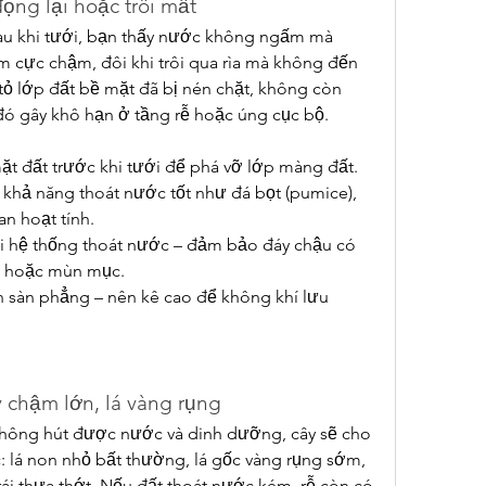
ọng lại hoặc trôi mất
sau khi tưới, bạn thấy nước không ngấm mà 
m cực chậm, đôi khi trôi qua rìa mà không đến 
ỏ lớp đất bề mặt đã bị nén chặt, không còn 
đó gây khô hạn ở tầng rễ hoặc úng cục bộ.
ặt đất trước khi tưới để phá vỡ lớp màng đất.
ó khả năng thoát nước tốt như đá bọt (pumice), 
an hoạt tính.
ại hệ thống thoát nước – đảm bảo đáy chậu có 
rễ hoặc mùn mục.
ên sàn phẳng – nên kê cao để không khí lưu 
y chậm lớn, lá vàng rụng
 không hút được nước và dinh dưỡng, cây sẽ cho 
: lá non nhỏ bất thường, lá gốc vàng rụng sớm, 
ái thưa thớt. Nếu đất thoát nước kém, rễ còn có 