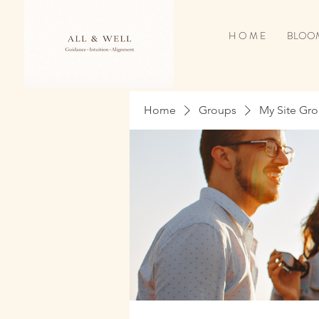
H O M E
BLOOM
Home
Groups
My Site Gr