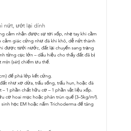
ì nứt, ướt lại dính
ng cảm nhận được sự tơi xốp, nhẹ tay khi cầm 
o cảm giác cứng như đá khi khô, dễ nứt thành 
hi được tưới nước, đất lại chuyển sang trạng 
ành từng cục lớn – dấu hiệu cho thấy đất đã bị 
t mịn (sét) chiếm ưu thế.
 cm) để phá lớp kết cứng.
đất như xơ dừa, trấu sống, trấu hun, hoặc đá 
ất – 1 phần chất hữu cơ – 1 phần vật liệu xốp.
u cơ hoai mục hoặc phân trùn quế (3–5kg/m²).
 sinh học EM hoặc nấm Trichoderma để tăng 