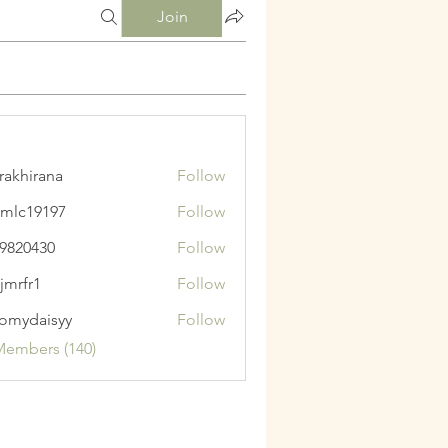
Join
krakhirana
Follow
irana
mlc19197
Follow
9197
9820430
Follow
430
jmrfr1
Follow
1
omydaisyy
Follow
aisyy
Members (140)