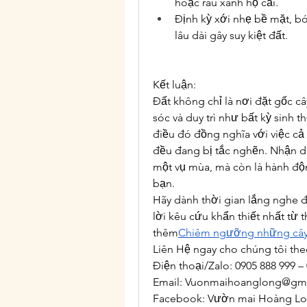
hoặc rau xanh họ cải.
Định kỳ xới nhẹ bề mặt, bó
lâu dài gây suy kiệt đất.
Kết luận:
Đất không chỉ là nơi đặt gốc câ
sóc và duy trì như bất kỳ sinh t
điều đó đồng nghĩa với việc cả 
đều đang bị tắc nghẽn. Nhận di
một vụ mùa, mà còn là hành độ
bạn.
Hãy dành thời gian lắng nghe đất
lời kêu cứu khẩn thiết nhất từ 
thêm
Chiêm ngưỡng những cây 
Liên Hệ ngay cho chúng tôi the
Điện thoại/Zalo: 0905 888 999 –
Email: 
Vuonmaihoanglong@gma
Facebook: Vườn mai Hoàng L