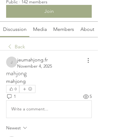
Public
·
142 members
Join
Discussion
Media
Members
About
Back
jeumahjong.fr
jeumahjong.fr
November 4, 2025
mahjong
mahjong
0
1
5
Write a comment...
Newest