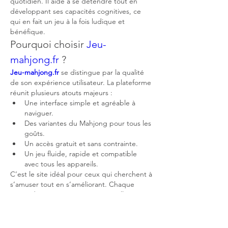
quotidien. Il aide à se détendre tout en 
développant ses capacités cognitives, ce 
qui en fait un jeu à la fois ludique et 
bénéfique.
Pourquoi choisir 
Jeu-
mahjong.fr
 ?
Jeu-mahjong.fr
 se distingue par la qualité 
de son expérience utilisateur. La plateforme 
réunit plusieurs atouts majeurs :
Une interface simple et agréable à 
naviguer.
Des variantes du Mahjong pour tous les 
goûts.
Un accès gratuit et sans contrainte.
Un jeu fluide, rapide et compatible 
avec tous les appareils.
C’est le site idéal pour ceux qui cherchent à 
s’amuser tout en s’améliorant. Chaque 
partie devient une aventure nouvelle, où 
réflexion et plaisir se mêlent 
harmonieusement.
En conclusion